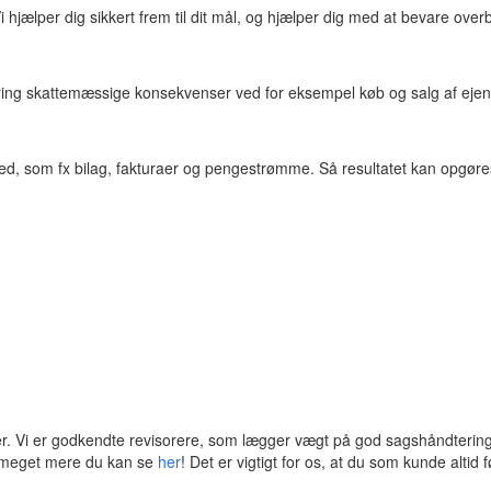
 hjælper dig sikkert frem til dit mål, og hjælper dig med at bevare overb
ing skattemæssige konsekvenser ved for eksempel køb og salg af eje
mhed, som fx bilag, fakturaer og pengestrømme. Så resultatet kan opgør
ver. Vi er godkendte revisorere, som lægger vægt på god sagshåndterin
 meget mere du kan se
her
! Det er vigtigt for os, at du som kunde altid 