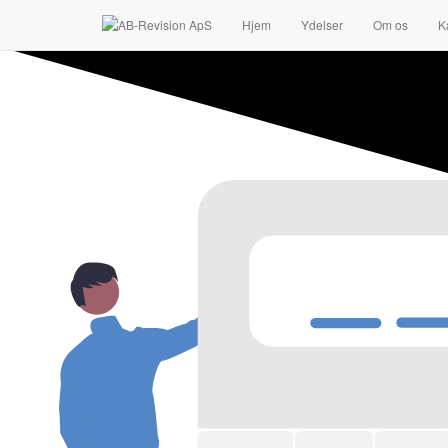
AB Revision ApS
Hjem
Ydelser
Om os
K