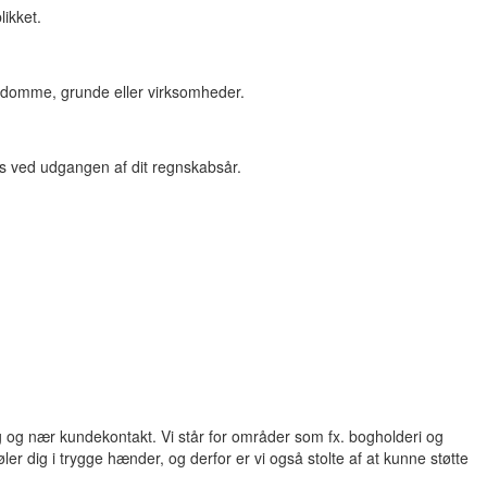
likket.
ndomme, grunde eller virksomheder.
es ved udgangen af dit regnskabsår.
g og nær kundekontakt. Vi står for områder som fx. bogholderi og
føler dig i trygge hænder, og derfor er vi også stolte af at kunne støtte